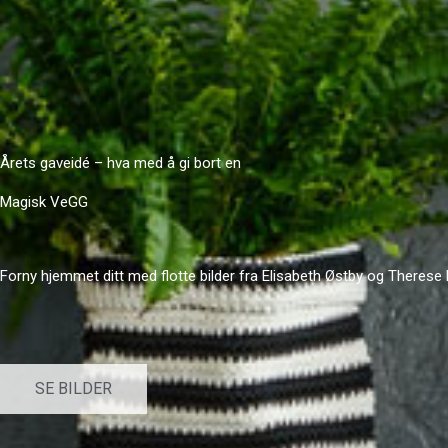
Årets gaveidé – hva med å gi bort en
Magisk VeGG
Forny hjemmet ditt med flotte bilder fra Elisabeth Østby og Therese
SE BILDER