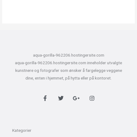
aqua-gorilla-962206.hostingersite.com
aqua-gorilla-962206.hostingersite.com inneholder utvalgte
kunstnere og fotografer som ønsker å fargelegge veggene
dine, enten i hjemmet, på hytta eller på kontoret.
F
T
G
I
a
w
o
n
c
i
o
s
e
t
g
t
b
t
l
a
o
e
e
g
o
r
-
r
Kategorier
k
p
a