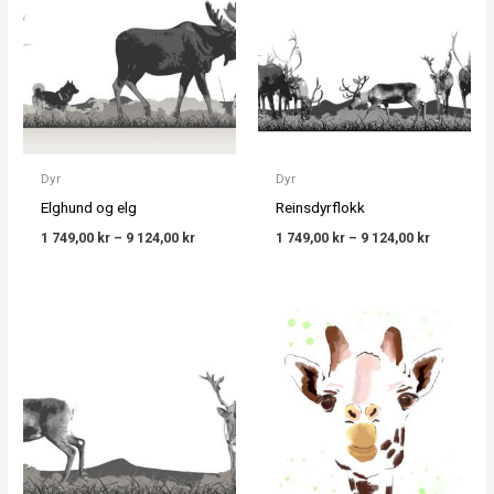
through
through
9 124,00 kr
9 124,00 k
Dyr
Dyr
Elghund og elg
Reinsdyrflokk
1 749,00
kr
–
9 124,00
kr
1 749,00
kr
–
9 124,00
kr
Price
Price
range:
range:
1 749,00 kr
1 749,00 k
through
through
9 124,00 kr
9 124,00 k