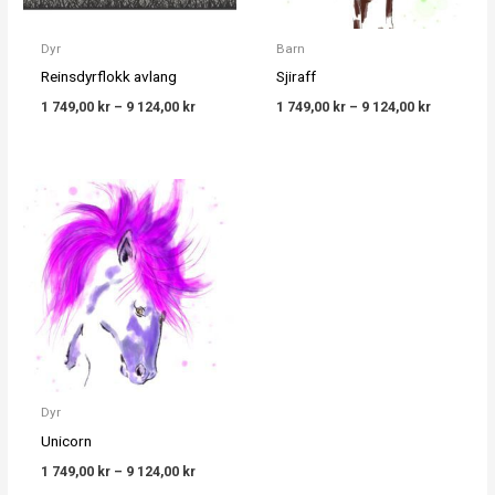
Dyr
Barn
Reinsdyrflokk avlang
Sjiraff
1 749,00
kr
–
9 124,00
kr
1 749,00
kr
–
9 124,00
kr
Price
range:
1 749,00 kr
through
9 124,00 kr
Dyr
Unicorn
1 749,00
kr
–
9 124,00
kr