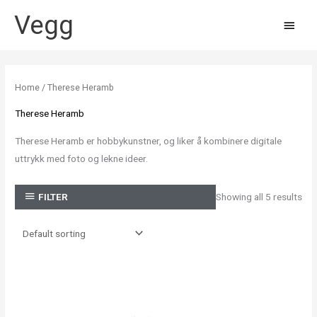
Skip
Vegg
MAIN
to
content
MEN
Home
/ Therese Heramb
Therese Heramb
Therese Heramb er hobbykunstner, og liker å kombinere digitale
uttrykk med foto og lekne ideer.
Showing all 5 results
FILTER
Price
Price
range:
range:
1 749,00 kr
1 749,00 k