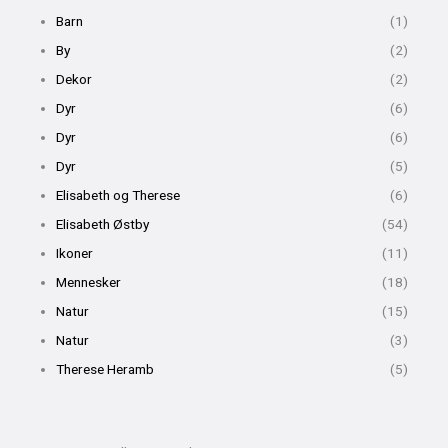
-
l
m
Barn
(1)
f
u
s
By
(2)
-
Dekor
(2)
g
Dyr
(6)
Dyr
(6)
Dyr
(5)
Elisabeth og Therese
(6)
Elisabeth Østby
(54)
Ikoner
(11)
Mennesker
(18)
Natur
(15)
Natur
(3)
Therese Heramb
(5)