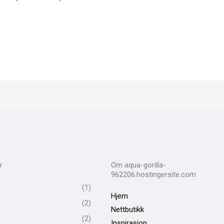
r
Om aqua-gorilla-
962206.hostingersite.com
(1)
Hjem
(2)
Nettbutikk
(2)
Inspirasjon