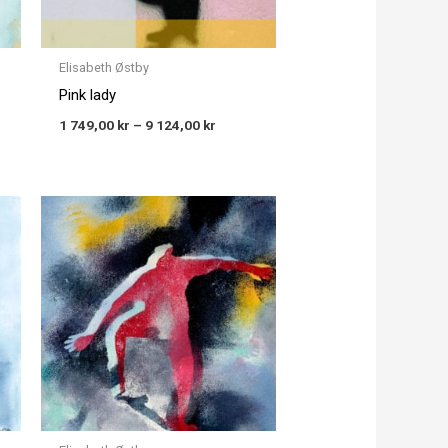
Elisabeth Østby
Pink lady
1 749,00
kr
–
9 124,00
kr
Price
:
range:
00 kr
1 749,00 kr
gh
through
00 kr
9 124,00 kr