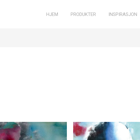
HJEM
PRODUKTER
INSPIRASJON
Price
Price
range:
range
1 749,00 kr
1 749,