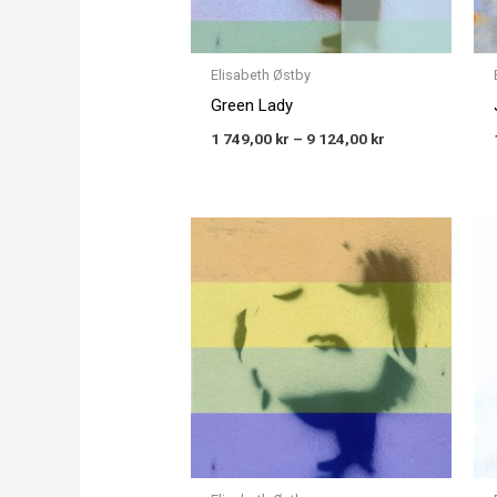
Elisabeth Østby
Green Lady
1 749,00
kr
–
9 124,00
kr
Price
range:
1 749,00 kr
through
9 124,00 kr