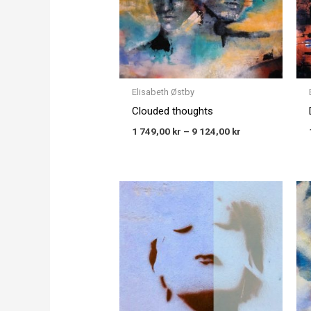
Elisabeth Østby
Clouded thoughts
1 749,00
kr
–
9 124,00
kr
Price
range:
1 749,00 kr
through
9 124,00 kr