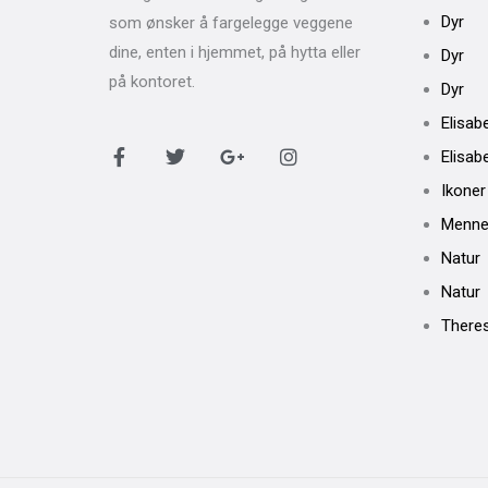
Dyr
som ønsker å fargelegge veggene
dine, enten i hjemmet, på hytta eller
Dyr
på kontoret.
Dyr
Elisab
F
T
G
I
Elisab
a
w
o
n
Ikoner
c
i
o
s
e
t
g
t
Menne
b
t
l
a
o
e
e
g
Natur
o
r
-
r
k
p
a
Natur
-
l
m
There
f
u
s
-
g