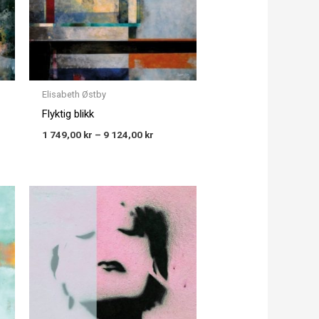
Elisabeth Østby
Flyktig blikk
1 749,00
kr
–
9 124,00
kr
Price
:
range:
00 kr
1 749,00 kr
gh
through
00 kr
9 124,00 kr