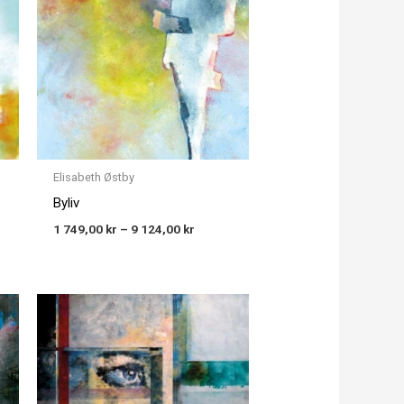
gh
through
00 kr
9 124,00 kr
Elisabeth Østby
Byliv
1 749,00
kr
–
9 124,00
kr
Price
:
range:
00 kr
1 749,00 kr
gh
through
00 kr
9 124,00 kr