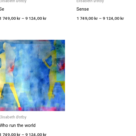
Elisabeth Østby
Elisabeth Østby
Se
Sense
1 749,00
kr
–
9 124,00
kr
1 749,00
kr
–
9 124,00
kr
Price
range:
1 749,00 kr
through
9 124,00 kr
Elisabeth Østby
Who run the world
1 749,00
kr
–
9 124,00
kr