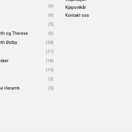
(6)
Kjøpsvilkår
(6)
Kontakt oss
(5)
eth og Therese
(6)
eth Østby
(54)
(11)
sker
(18)
(15)
(3)
se Heramb
(5)