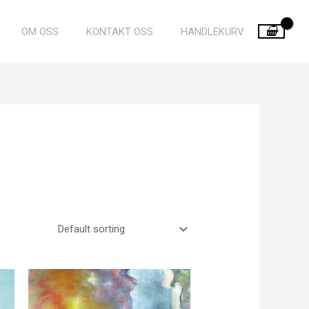
OM OSS
KONTAKT OSS
HANDLEKURV
Price
:
range:
00 kr
1 749,00 kr