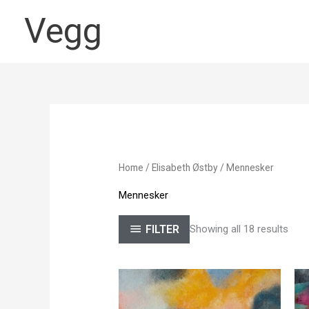
Skip
Vegg
to
content
Home
/
Elisabeth Østby
/ Mennesker
Mennesker
FILTER
Showing all 18 results
Price
range:
1 749,00 kr