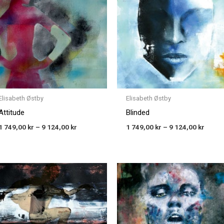
through
throu
9 124,00 kr
9 124,
Elisabeth Østby
Elisabeth Østby
Attitude
Blinded
1 749,00
kr
–
9 124,00
kr
1 749,00
kr
–
9 124,00
kr
Price
Price
range:
range
1 749,00 kr
1 749,
through
throu
9 124,00 kr
9 124,