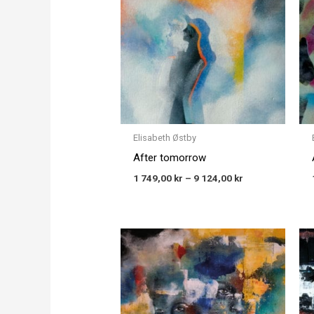
through
9 124,00 kr
Elisabeth Østby
After tomorrow
1 749,00
kr
–
9 124,00
kr
Price
range:
1 749,00 kr
through
9 124,00 kr