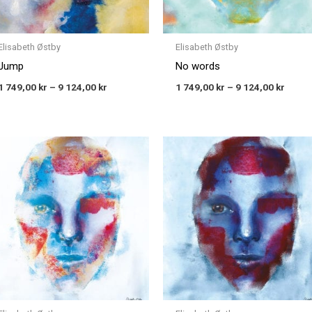
Elisabeth Østby
Elisabeth Østby
Jump
No words
1 749,00
kr
–
9 124,00
kr
1 749,00
kr
–
9 124,00
kr
Price
Price
range:
range
1 749,00 kr
1 749,
through
throu
9 124,00 kr
9 124,