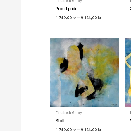
Elisabeth Østby
Proud pride
1 749,00
kr
–
9 124,00
kr
Price
range:
1 749,00 kr
through
9 124,00 kr
Elisabeth Østby
Stolt
1 749,00
kr
–
9 124,00
kr