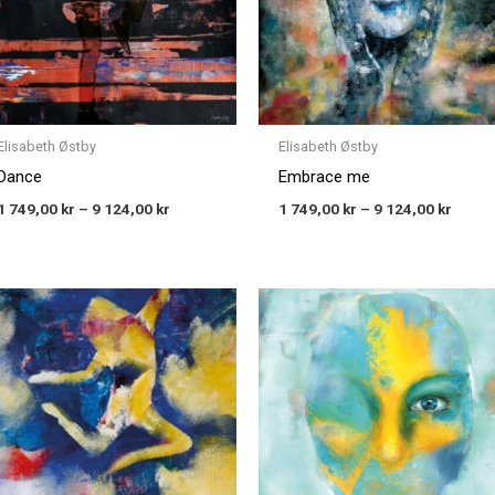
Elisabeth Østby
Elisabeth Østby
Dance
Embrace me
1 749,00
kr
–
9 124,00
kr
1 749,00
kr
–
9 124,00
kr
Price
Price
range:
range
1 749,00 kr
1 749,
through
throu
9 124,00 kr
9 124,